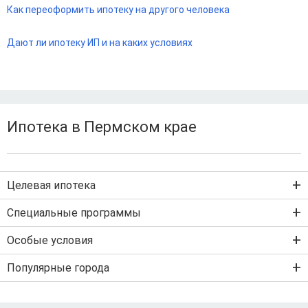
Как переоформить ипотеку на другого человека
Дают ли ипотеку ИП и на каких условиях
Ипотека в Пермском крае
Целевая ипотека
Ипотека на новостройку
Специальные программы
Ипотека на вторичку
Семейная ипотека
Особые условия
Ипотека на строительство дома
Военная ипотека
Льготная ипотека с господдержкой
Популярные города
IT-ипотека
Рефинансирование ипотеки
Ипотека без первого взноса
Санкт-Петербург
Ипотека самозанятым
Ипотека без подтверждения дохода
Москва