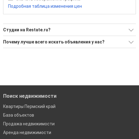
Подробная таблица изменения цен
Студии на Restate.ru?
Ищите, как Студии?
Почему лучше всего искать объявления у нас?
Воспользуйтесь нашим поиском по новостройкам, для
Все объявления проверены и проходят строгую
подбора подходящего вам варианта
модерацию
'Сохраните результаты поиска и возвращайтесь к нему,
Удобный поиск, есть подписка на новые объявления
когда это будет нужно'
Помогаем с подбором выгодных ипотечных программ в
банках в Пермском крае
Поиск недвижимости
Квартиры Пермский край
База объектов
Продажа недвижимости
Аренда недвижимости