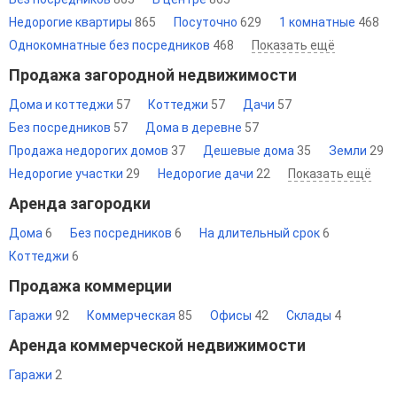
Недорогие квартиры
865
Посуточно
629
1 комнатные
468
Однокомнатные без посредников
468
Показать ещё
Продажа загородной недвижимости
Дома и коттеджи
57
Коттеджи
57
Дачи
57
Без посредников
57
Дома в деревне
57
Продажа недорогих домов
37
Дешевые дома
35
Земли
29
Недорогие участки
29
Недорогие дачи
22
Показать ещё
Аренда загородки
Дома
6
Без посредников
6
На длительный срок
6
Коттеджи
6
Продажа коммерции
Гаражи
92
Коммерческая
85
Офисы
42
Склады
4
Аренда коммерческой недвижимости
Гаражи
2