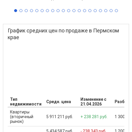
График средних цен по продаже в Пермском
крае
Тип
Изменение с
Средн. цена
Разброс
недвижимости
21.04.2026
Квартиры
(вторичный
5 911 211 руб.
+ 238 281 руб.
1 300 000
рынок)
5 434 587 руб.
- 238 343 руб.
1 200 000