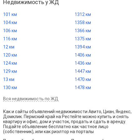
Недвижимость у ЖД
101 км
1312 км
104 км
1358 км
106 км
1366 км
116 км
1375 км
12 км
1394 км
120 км
1406 км
124 км
1436 км
129 км
1447 км
13 км
1470 км
130 км
1478 км
Вся недвижимость по ЖД
Как и сайты объявлений недвижимости Авито, Циан, Яндекс,
Домклик. Пермский край на Рестейте можно купить и снять
квартиру и офис, дом и участок, продать и сдать в аренду.
Подайте объявление бесплатно как частное лицо
(собственник), или как риэлтор на порталы