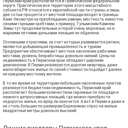
Пермский край располагается в Приволжском федеральном
округе. Практически вся территория этого масштабного
субъекта РФ относится к европейской части страны, и лишь
две сотые процента от местной площади входят в границы
Азии. Несмотря на преобладание равнин, местность известна
своими горными хребтами, к примеру, Тулымским Камнем.
Зимы тут продолжительные и порой очень морозные, но и
жаркими летними деньками локация не обделена.
Основными отраслями, за счет которых развивается регион,
являются добывающая промышленность и туризм.
Предприятия обеспечивают местное население рабочими
местами, уровень безработицы довольно низкий. Цены на
недвижимость в Пермском крае обладают широким
диапазоном. В Перми реализуются дорогие квартиры, даже
малогабаритное жилье по своей стоимости подойдет далеко
не каждому местному жителю.
В то же время на территории небольших населенных пунктов
реализуется бюджетная недвижимость, Пермский край
располагает большим количеством скромных по площади и
немного депрессивных локаций, где можно приобрести
недорогое жилье, но вряд ли захочется. А вот в Перми и даже в
не столь больших по размерам Березняках спрос на жилые
квадратные метры довольно высокий.