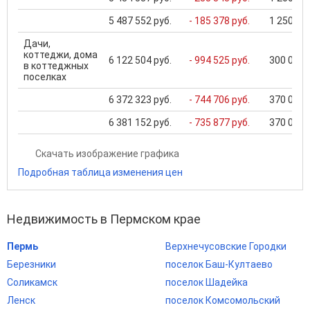
5 487 552 руб.
- 185 378 руб.
1 250 000
Дачи,
коттеджи, дома
6 122 504 руб.
- 994 525 руб.
300 000 .
в коттеджных
поселках
6 372 323 руб.
- 744 706 руб.
370 000 .
6 381 152 руб.
- 735 877 руб.
370 000 .
Скачать изображение графика
Подробная таблица изменения цен
Недвижимость в Пермском крае
Пермь
Верхнечусовские Городки
Березники
поселок Баш-Култаево
Соликамск
поселок Шадейка
Ленск
поселок Комсомольский