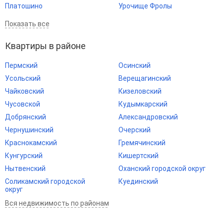
Платошино
Урочище Фролы
Показать все
Квартиры в районе
Пермский
Осинский
Усольский
Верещагинский
Чайковский
Кизеловский
Чусовской
Кудымкарский
Добрянский
Александровский
Чернушинский
Очерский
Краснокамский
Гремячинский
Кунгурский
Кишертский
Нытвенский
Оханский городской округ
Соликамский городской
Куединский
округ
Вся недвижимость по районам