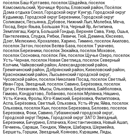
поселок Баш-Култаево, поселок Шадейка, поселок
Комсомольский, Урочище Фролы, Еловский район, Посёлок
Дома отдыха Сокол, Городской округ Кунгур, Городской округ
Кудымкар, Городской округ Березники, Городской округ
Соликамск, Песьянка, Дубовое, Нижний Лып, Молебка, Меча,
Посад, Верх-Язьва, Большая Уса, Черный Яр, Антипина,
Земплягаш, Кирга, Большой Гондыр, Верхняя Сава, Узяр, Ошья,
Пантелеевка, Слудка, Рябки, Левичи, Тюй, Демина, Юксеево,
Доег, Мелюхино, Крохалево, Харино, Тимино, поселок Акилово,
поселок Затон, поселок Велва-База, поселок Тукачево,
поселок Березники, поселок Зюкайка, поселок Моховое,
поселок Сосновка, посёлок Лёк, поселок Щучье Озеро, поселок
Усть-Черная, поселок Новая Светлица, поселок Северный
Колчим, Чайковский район, Александровский район,
Гремячинский район, Добрянский район, Кизеловский район,
Краснокамский район, Лысьвенский городской округ,
Чусовской район, поселок Николаев Посад, поселок Светлый,
Иван-Гора, Звездный, поселок Савино, Берёзовка, поселок
Ергач, Плеханово, Мысы, Ольховка, Берёзовка, Байболовка,
Гамово, Кондратово, Лобаново, поселок Мулянка, Няшино,
Усть-Качка, Фролы, Юго-Камский, Берёзовка, Филипповка,
Аспа, Берёзовка, Светлый, Ольховка, Усть-Игум, Яйва, поселок
Ольховка, поселок Кын, поселок Березовка, Белоево, поселок
Березовка, Фоки, Савино, Губахинский городской округ,
Городской округ Пермь, Городской округ ЗАТО Звёздный,
Березники, Бичурино, Елпачиха, Константиновка, Новый Ашап,
Печмень, Сараши, Тюндюк, Уймуж, Шабарка, Шермейка,
Бершеть, Горшки, Звездный, Кояново, Курашим, Ляды,