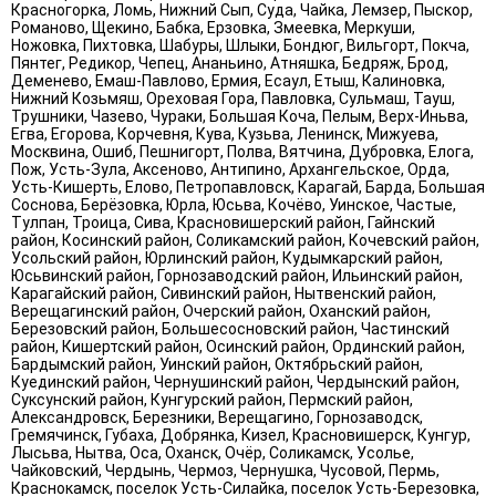
Красногорка, Ломь, Нижний Сып, Суда, Чайка, Лемзер, Пыскор,
Романово, Щекино, Бабка, Ерзовка, Змеевка, Меркуши,
Ножовка, Пихтовка, Шабуры, Шлыки, Бондюг, Вильгорт, Покча,
Пянтег, Редикор, Чепец, Ананьино, Атняшка, Бедряж, Брод,
Деменево, Емаш-Павлово, Ермия, Есаул, Етыш, Калиновка,
Нижний Козьмяш, Ореховая Гора, Павловка, Сульмаш, Тауш,
Трушники, Чазево, Чураки, Большая Коча, Пелым, Верх-Иньва,
Егва, Егорова, Корчевня, Кува, Кузьва, Ленинск, Мижуева,
Москвина, Ошиб, Пешнигорт, Полва, Вятчина, Дубровка, Елога,
Пож, Усть-Зула, Аксеново, Антипино, Архангельское, Орда,
Усть-Кишерть, Елово, Петропавловск, Карагай, Барда, Большая
Соснова, Берёзовка, Юрла, Юсьва, Кочёво, Уинское, Частые,
Тулпан, Троица, Сива, Красновишерский район, Гайнский
район, Косинский район, Соликамский район, Кочевский район,
Усольский район, Юрлинский район, Кудымкарский район,
Юсьвинский район, Горнозаводский район, Ильинский район,
Карагайский район, Сивинский район, Нытвенский район,
Верещагинский район, Очерский район, Оханский район,
Березовский район, Большесосновский район, Частинский
район, Кишертский район, Осинский район, Ординский район,
Бардымский район, Уинский район, Октябрьский район,
Куединский район, Чернушинский район, Чердынский район,
Суксунский район, Кунгурский район, Пермский район,
Александровск, Березники, Верещагино, Горнозаводск,
Гремячинск, Губаха, Добрянка, Кизел, Красновишерск, Кунгур,
Лысьва, Нытва, Оса, Оханск, Очёр, Соликамск, Усолье,
Чайковский, Чердынь, Чермоз, Чернушка, Чусовой, Пермь,
Краснокамск, поселок Усть-Силайка, поселок Усть-Березовка,