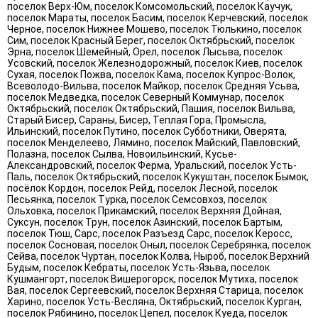
поселок Верх-Юм, поселок Комсомольский, поселок Каучук,
поселок Мараты, поселок Басим, поселок Керчевский, поселок
Черное, поселок Нижнее Мошево, поселок Тюлькино, поселок
Сим, поселок Красный Берег, поселок Октябрьский, поселок
Эрна, поселок Шемейный, Орел, поселок Лысьва, поселок
Усовский, поселок Железнодорожный, поселок Киев, поселок
Сухая, поселок Пожва, поселок Кама, поселок Купрос-Волок,
Всеволодо-Вильва, поселок Майкор, поселок Средняя Усьва,
поселок Медведка, поселок Северный Коммунар, поселок
Октябрьский, поселок Октябрьский, Пашия, поселок Вильва,
Старый Бисер, Сараны, Бисер, Теплая Гора, Промысла,
Ильинский, поселок Путино, поселок Субботники, Оверята,
поселок Менделеево, Лямино, поселок Майский, Павловский,
Полазна, поселок Сылва, Новоильинский, Кусье-
Александровский, поселок Ферма, Уральский, поселок Усть-
Паль, поселок Октябрьский, поселок Кукуштан, поселок Бымок,
посёлок Кордон, поселок Рейд, поселок Лесной, поселок
Песьянка, поселок Турка, поселок Семсовхоз, поселок
Ольховка, поселок Прикамский, поселок Верхняя Дойная,
Суксун, поселок Трун, поселок Азинский, поселок Бартым,
поселок Тюш, Сарс, поселок Разъезд Сарс, поселок Керосс,
поселок Сосновая, поселок Оныл, поселок Серебрянка, поселок
Сейва, поселок Чуртан, поселок Колва, Ныроб, поселок Верхний
Будым, поселок Кебраты, поселок Усть-Язьва, поселок
Кушмангорт, поселок Вишерогорск, поселок Мутиха, поселок
Вая, поселок Сергеевский, поселок Верхняя Старица, поселок
Харино, поселок Усть-Весляна, Октябрьский, поселок Курган,
поселок Рябинино, поселок Цепел, поселок Куеда, поселок