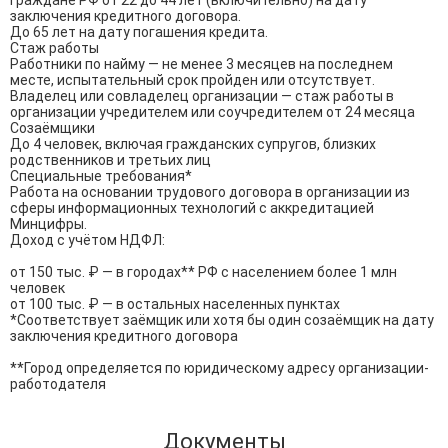
Граждане РФ от 22 до 44 лет (включительно) на дату 
заключения кредитного договора.

До 65 лет на дату погашения кредита.

Стаж работы

Работники по найму — не менее 3 месяцев на последнем 
месте, испытательный срок пройден или отсутствует.

Владелец или совладелец организации — стаж работы в 
организации учредителем или соучредителем от 24 месяца

Созаёмщики

До 4 человек, включая гражданских супругов, близких 
родственников и третьих лиц

Специальные требования*

Работа на основании трудового договора в организации из 
сферы информационных технологий с аккредитацией 
Минцифры.

Доход с учётом НДФЛ:

от 150 тыс. ₽ — в городах** РФ с населением более 1 млн 
человек

от 100 тыс. ₽ — в остальных населенных пунктах

*Соответствует заёмщик или хотя бы один созаёмщик на дату 
заключения кредитного договора

**Город определяется по юридическому адресу организации-
работодателя
Документы