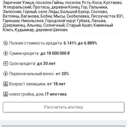
Заречная Улица, поселок Гайны, поселок Усть-Коса, Култаево,
Углеуральский, Протасы, деревня Конец Гор, Пальники,
Залесная, Горный, село Ляды, Большой Букор, Сосново,
Ветляны, Ваганова, Бобки, Мысы, Скобелевка, Лесоучасток 831,
Гарюшки, Никольское, Городской округ Губаха, Ласьва,
Дзержинец, Альняш, Солнечный, Старый Ашап, Каменный
Ключ, Кудымкар, деревня Шилово
Полная стоимость кредита:
6.141% до 6.889%
Сумма кредита:
до 18 000 000 ₽
Срок кредита:
до 30 лет
Первоначальный взнос:
от 20%
Возраст заемщика:
от 18 лет
новостройка, дом,
IT-ипотека
Рассчитать ипотеку