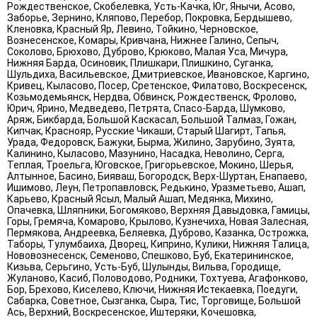
Рождественское, Скобелевка, Усть-Качка, Юг, Янычи, Асово,
Заборье, Зернино, Кляпово, Перебор, Покровка, Бердышево,
Кленовка, Красный Яр, Левино, Тойкино, Черновское,
Вознесенское, Комары, Кривчана, Нижнее Галино, Сепыч,
Соколово, Брюхово, Дуброво, Крюково, Малая Уса, Мичура,
Нижняя Барда, Осиновик, Плишкари, Плишкино, Суганка,
Шульдиха, Васильевское, Дмитриевское, Ивановское, Каргино,
Кривец, Кыласово, Посер, Сретенское, Филатово, Воскресенск,
Козьмодемьянск, Нердва, Обвинск, Рождественск, Фролово,
Юрич, Ярино, Медведево, Петрята, Спасо-Барда, Шумково,
Аряж, Бикбарда, Большой Каскасал, Большой Талмаз, Гожан,
Кипчак, Краснояр, Русские Чикаши, Старый Шагирт, Тапья,
Урада, Федоровск, Бажуки, Бырма, Жилино, Зарубино, Зуята,
Калинино, Кыласово, Мазунино, Насадка, Неволино, Серга,
Теплая, Троельга, Юговское, Григорьевское, Мокино, Шерья,
Алтынное, Басино, Бияваш, Богородск, Верх-Шуртан, Енапаево,
Ишимово, Леун, Петропавловск, Редькино, Уразметьево, Ашап,
Карьево, Красный Ясыл, Малый Ашап, Медянка, Михино,
Опачевка, Шляпники, Богомяково, Верхняя Давыдовка, Гамицы,
Горы, Гремяча, Комарово, Крылово, Кузнечиха, Новая Залесная,
Пермякова, Андреевка, Беляевка, Дуброво, Казанка, Острожка,
Таборы, Тулумбаиха, Дворец, Киприно, Кулики, Нижняя Талица,
Нововознесенск, Семеново, Спешково, Буб, Екатерининское,
Кизьва, Серьгино, Усть-Буб, Шулынды, Вильва, Городище,
Жуланово, Касиб, Половодово, Родники, Тохтуева, Агафонково,
Бор, Брехово, Киселево, Ключи, Нижняя Истекаевка, Поедуги,
Сабарка, Советное, Сызганка, Сыра, Тис, Торговище, Большой
Ась, Верхний, Воскресенское, Иштеряки, Кочешовка,