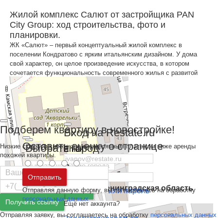
Жилой комплекс Салют от застройщика PAN
City Group: ход строительства, фото и
планировки.
ЖК «Салют» – первый концептуальный жилой комплекс в
поселении Кондратово с ярким итальянским дизайном. У дома
свой характер, он целое произведение искусства, в котором
сочетается функциональность современного жилья с развитой
инфраструктурой комплекса.
Подберем квартиру в новостройке!
Вход на Restate.ru
На карте
Оставить оценку о странице
Выбрать город
Низкие ставки по ипотеке с ежемесячным платежом ниже аренды
Email
похожей квартиры.
Пароль
Москва
и
Московская область
Отправить
Санкт-Петербург
и
Ленинградская область
Отправляя данную форму, вы соглашаетесь на обработку
Забыли пароль
Войти
персональных данных
Получить ссылку
Ещё нет аккаунта?
Отправляя заявку, вы соглашаетесь на обработку
персональных данных