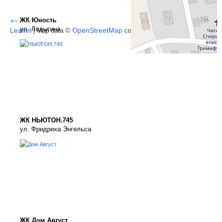
ЖК Юность
+
−
ул. Лодыгина
Leaflet
OpenStreetMap
CC-BY-SA
| Map data ©
contributors,
ЖК НЬЮТОН.745
ул. Фридриха Энгельса
ЖК Дом Август