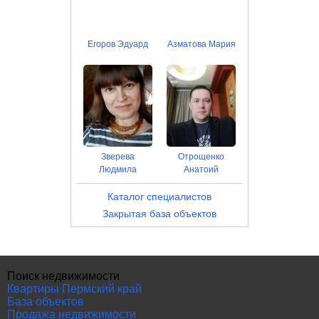
Егоров Эдуард
Азматова Мария
Зверева
Отрощенко
Людмила
Анатоий
Каталог специалистов
Закрытая база объектов
Поиск недвижимости
Квартиры Пермский край
База объектов
Продажа недвижимости